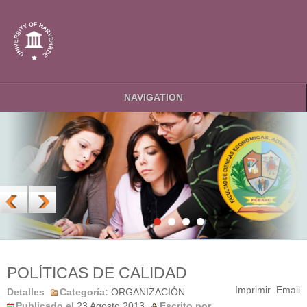
NAVIGATION
POLÍTICAS DE CALIDAD
Imprimir
Email
Detalles
Categoría:
ORGANIZACIÓN
Publicado el
23 Agosto 2013
Escrito por