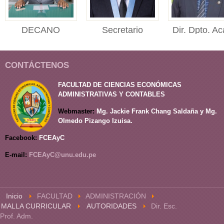
DECANO
Secretario
Dir. Dpto. Ac
DECANO Facultad de
Académico
Adm.
Ciencias Económicas,
SECRETARIO
Director del
Administr...
CONTÁCTENOS
ACADÉMICO Facultad
Departament
de Ciencias Económi...
Académico
FACULTAD DE CIENCIAS ECONÓMICAS
de Administrac
ADMINISTRATIVAS Y CONTABLES
Webmaster:
Mg. Jackie Frank Chang Saldaña y Mg.
Olmedo Pizango Izuisa.
Facebook:
FCEAyC
E-mail:
FCEAyC@unu.edu.pe
Inicio
FACULTAD
ADMINISTRACIÓN
MALLA CURRICULAR
AUTORIDADES
Dir. Esc.
Prof. Adm.