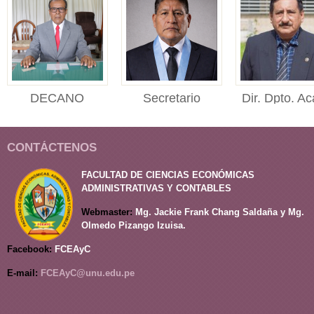
DECANO
Secretario
Dir. Dpto. Ac
DECANO Facultad de
Académico
Adm.
Ciencias Económicas,
SECRETARIO
Director del
Administr...
CONTÁCTENOS
ACADÉMICO Facultad
Departament
de Ciencias Económi...
Académico
FACULTAD DE CIENCIAS ECONÓMICAS
de Administrac
ADMINISTRATIVAS Y CONTABLES
Webmaster:
Mg. Jackie Frank Chang Saldaña y Mg.
Olmedo Pizango Izuisa.
Facebook:
FCEAyC
E-mail:
FCEAyC@unu.edu.pe