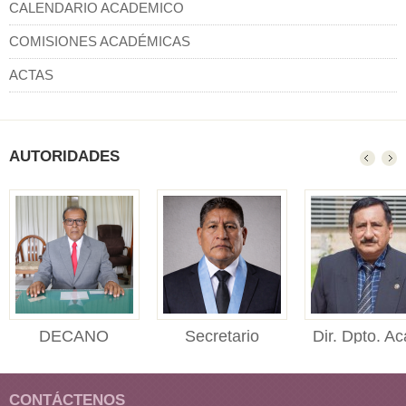
CALENDARIO ACADEMICO
COMISIONES ACADÉMICAS
ACTAS
AUTORIDADES
DECANO
Secretario
Dir. Dpto. Ac
DECANO Facultad de
Académico
Adm.
Ciencias Económicas,
SECRETARIO
Director del
Administr...
CONTÁCTENOS
ACADÉMICO Facultad
Departament