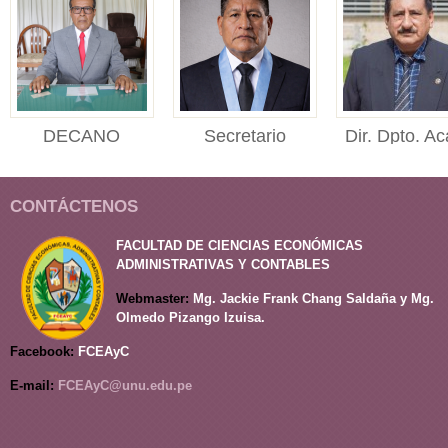
DECANO
Secretario
Dir. Dpto. Ac
DECANO Facultad de
Académico
Adm.
Ciencias Económicas,
SECRETARIO
Director del
Administr...
CONTÁCTENOS
ACADÉMICO Facultad
Departament
de Ciencias Económi...
Académico
FACULTAD DE CIENCIAS ECONÓMICAS
de Administrac
ADMINISTRATIVAS Y CONTABLES
Webmaster:
Mg. Jackie Frank Chang Saldaña y Mg.
Olmedo Pizango Izuisa.
Facebook:
FCEAyC
E-mail:
FCEAyC@unu.edu.pe