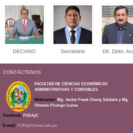
DECANO
Secretario
Dir. Dpto. Ac
DECANO Facultad de
Académico
Adm.
Ciencias Económicas,
SECRETARIO
Director del
Administr...
CONTÁCTENOS
ACADÉMICO Facultad
Departament
de Ciencias Económi...
Académico
FACULTAD DE CIENCIAS ECONÓMICAS
de Administrac
ADMINISTRATIVAS Y CONTABLES
Webmaster:
Mg. Jackie Frank Chang Saldaña y Mg.
Olmedo Pizango Izuisa.
Facebook:
FCEAyC
E-mail:
FCEAyC@unu.edu.pe