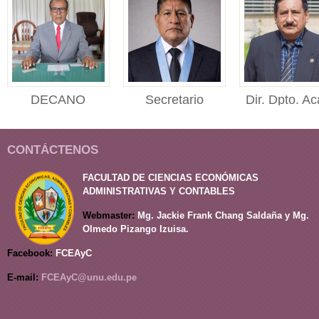
DECANO
Secretario
Dir. Dpto. Ac
DECANO Facultad de
Académico
Adm.
Ciencias Económicas,
SECRETARIO
Director del
Administr...
CONTÁCTENOS
ACADÉMICO Facultad
Departament
de Ciencias Económi...
Académico
FACULTAD DE CIENCIAS ECONÓMICAS
de Administrac
ADMINISTRATIVAS Y CONTABLES
Webmaster:
Mg. Jackie Frank Chang Saldaña y Mg.
Olmedo Pizango Izuisa.
Facebook:
FCEAyC
E-mail:
FCEAyC@unu.edu.pe