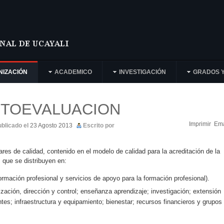
NIZACIÓN
ACADEMICO
INVESTIGACIÓN
GRADOS Y
UTOEVALUACION
Imprimir
Ema
blicado el
23 Agosto 2013
Escrito por
res de calidad, contenido en el modelo de calidad para la acreditación de la
 que se distribuyen en:
ormación profesional y servicios de apoyo para la formación profesional).
ización, dirección y control; enseñanza aprendizaje; investigación; extensión
ntes; infraestructura y equipamiento; bienestar; recursos financieros y grupos