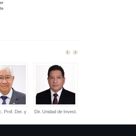
er
te
c. Prof. Der. y
Dir. Unidad de Invest.
Dir. Unidad de Posgr.
Director de Unidad de
Directora de la Unidad de
CC. PP.
Investigación Facultad de
Posgrado Facultad de De...
or de Escuela
D...
nal de Derecho y