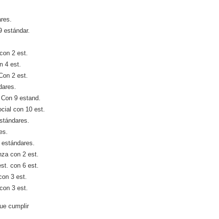
ares.
9 estándar.
.
con 2 est.
n 4 est.
Con 2 est.
dares.
 Con 9 estand.
cial con 10 est.
estándares.
es.
3 estándares.
za con 2 est.
t. con 6 est.
con 3 est.
con 3 est.
ue cumplir