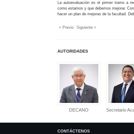
La autoevaluación es el primer tramo a r
como estamos y que debemos mejorar. Con l
hacer un plan de mejoras de la facultad. Deb
< Previo
Siguiente >
AUTORIDADES
DECANO
Secretario A
DECANO (e) Facultad de
Secretario Ac
Derecho y Ciencias
Facultad de D
Polític...
Cienci..
CONTÁCTENOS