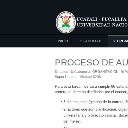
INICIO
FACULTAD
ORGA
PROCESO DE A
Detalles
Categoría:
ORGANIZACIÓN
Pu
Super Usuario
Visitas:
6206
Para esta tarea, nos toca cumplir 96 estánda
carrera de derecho diseñados por el coneau,
3 dimensiones (gestión de la carrera, f
9 factores que son planificación, organ
universitaria y proyección social; doce
de interés.