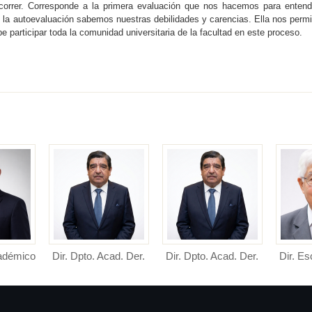
ecorrer. Corresponde a la primera evaluación que nos hacemos para entend
a autoevaluación sabemos nuestras debilidades y carencias. Ella nos permi
e participar toda la comunidad universitaria de la facultad en este proceso.
cadémico
Dir. Dpto. Acad. Der.
Dir. Dpto. Acad. Der.
Dir. Es
adémico
Público
Privado
erecho y
Director de Departamento
Director de Departamento
Direct
.
Académico de Derecho
Académico de Derecho
Profesio