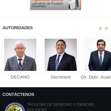
AUTORIDADES
DECANO
Secretario
Dir. Dpto. Acad
DECANO (e) Facultad
Académico
Público
de Derecho y Ciencias
Secretario Académico
Director de
Polític...
CONTÁCTENOS
Facultad de Derecho y
Departament
Cienci...
Académico de De
FACULTAD DE DERECHO Y CIENCIAS
Públ...
POLITICAS