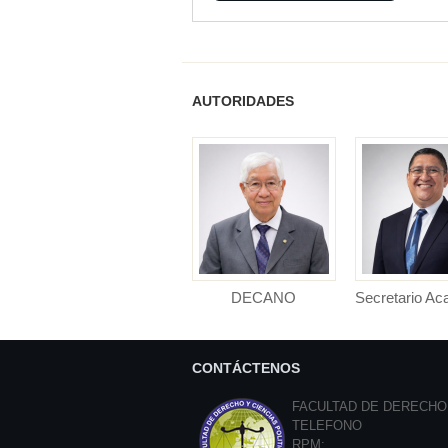
AUTORIDADES
DECANO
Secretario A
DECANO (e) Facultad de
Secretario Ac
Derecho y Ciencias
Facultad de D
Polític...
Cienci..
CONTÁCTENOS
FACULTAD DE DERECHO 
TELEFONO
RPM: