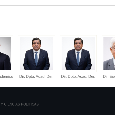
cadémico
Dir. Dpto. Acad. Der.
Dir. Dpto. Acad. Der.
Dir. Es
adémico
Público
Privado
erecho y
Director de Departamento
Director de Departamento
Direct
.
Académico de Derecho
Académico de Derecho
Profesio
Públ...
Priv...
Y CIENCIAS POLITICAS