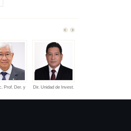
c. Prof. Der. y
Dir. Unidad de Invest.
Dir. Unidad de Posgr.
Director de Unidad de
Directora de la Unidad de
CC. PP.
Investigación Facultad de
Posgrado Facultad de De...
or de Escuela
D...
nal de Derecho y
Cienc...