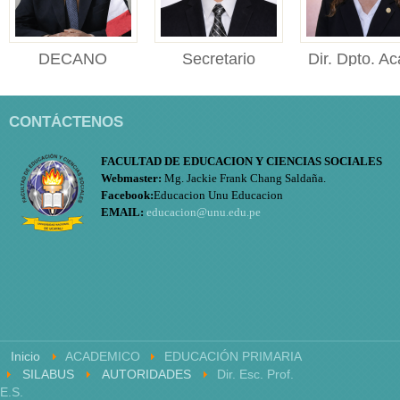
DECANO
Secretario
Dir. Dpto. Ac
DECANO Facultad de
Académico
Educ.
Educación y Ciencias
Secretario Académico
Directora
Sociales ...
CONTÁCTENOS
Facultad de Educación y
de Departame
Cien...
Académico d
FACULTAD DE EDUCACION Y CIENCIAS SOCIALES
Educación ..
Webmaster:
Mg. Jackie Frank Chang Saldaña.
Facebook:
Educacion Unu Educacion
EMAIL:
educacion@unu.edu.pe
Inicio
ACADEMICO
EDUCACIÓN PRIMARIA
SILABUS
AUTORIDADES
Dir. Esc. Prof.
E.S.