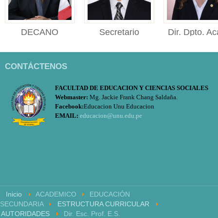
DECANO
Secretario
Dir. Dpto. Ac
DECANO Facultad de
Académico
Educ.
Educación y Ciencias
Secretario Académico
Directora
Sociales ...
CONTÁCTENOS
Facultad de Educación y
de Departame
Cien...
Académico d
FACULTAD DE EDUCACION Y CIENCIAS SOCIALES
Educación ..
Webmaster:
Mg. Jackie Frank Chang Saldaña.
Facebook:
Educacion Unu Educacion
EMAIL:
educacion@unu.edu.pe
Inicio
ACADEMICO
EDUCACIÓN
SECUNDARIA
ESTRUCTURA CURRICULAR
AUTORIDADES
Dir. Esc. Prof. E.S.