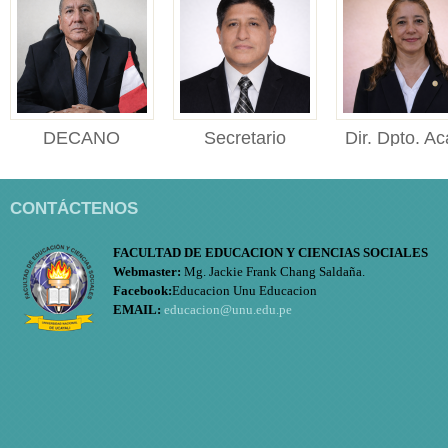
DECANO
Secretario
Dir. Dpto. Ac
DECANO Facultad de
Académico
Educ.
Educación y Ciencias
Secretario Académico
Directora
Sociales ...
CONTÁCTENOS
Facultad de Educación y
de Departame
Cien...
Académico d
FACULTAD DE EDUCACION Y CIENCIAS SOCIALES
Educación ..
Webmaster:
Mg. Jackie Frank Chang Saldaña.
Facebook:
Educacion Unu Educacion
EMAIL:
educacion@unu.edu.pe