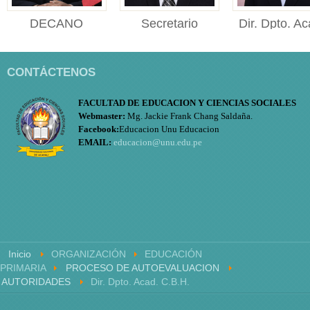
DECANO
Secretario
Dir. Dpto. Ac
DECANO Facultad de
Académico
Educ.
Educación y Ciencias
Secretario Académico
Directora
Sociales ...
CONTÁCTENOS
Facultad de Educación y
de Departame
Cien...
Académico d
FACULTAD DE EDUCACION Y CIENCIAS SOCIALES
Educación ..
Webmaster:
Mg. Jackie Frank Chang Saldaña.
Facebook:
Educacion Unu Educacion
EMAIL:
educacion@unu.edu.pe
Inicio
ORGANIZACIÓN
EDUCACIÓN
PRIMARIA
PROCESO DE AUTOEVALUACION
AUTORIDADES
Dir. Dpto. Acad. C.B.H.