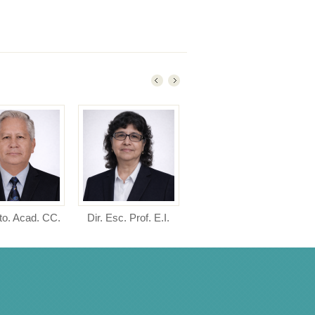
to. Acad. CC.
Dir. Esc. Prof. E.I.
Dir. Esc. Prof. E.P.
Directora de la Escuela
Directora de la Escuela
COM.
Profesional de Educación
Profesional de Educación
 de Departamento
I...
P...
o de Ciencias de
...