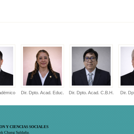
cadémico
Dir. Dpto. Acad. Educ.
Dir. Dpto. Acad. C.B.H.
Dir. Dp
adémico
Directora de Departamento
Director de Departamento
ucación y
Académico de Educación
Académico de Ciencias
Director
...
Bás...
Académic
ON Y CIENCIAS SOCIALES
nk Chang Saldaña.