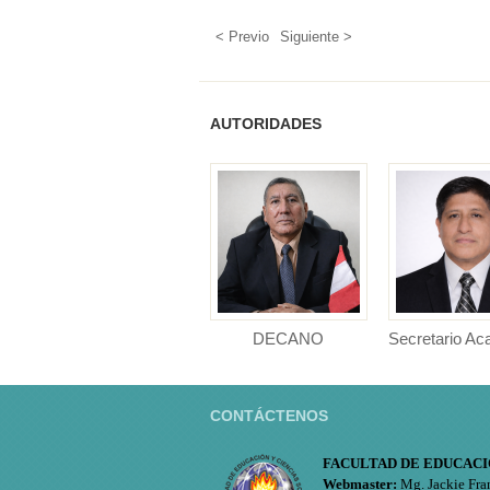
< Previo
Siguiente >
AUTORIDADES
DECANO
Secretario A
DECANO Facultad de
Secretario Ac
Educación y Ciencias
Facultad de Ed
Sociales ...
Cien...
CONTÁCTENOS
FACULTAD DE EDUCACI
Webmaster:
Mg. Jackie Fra