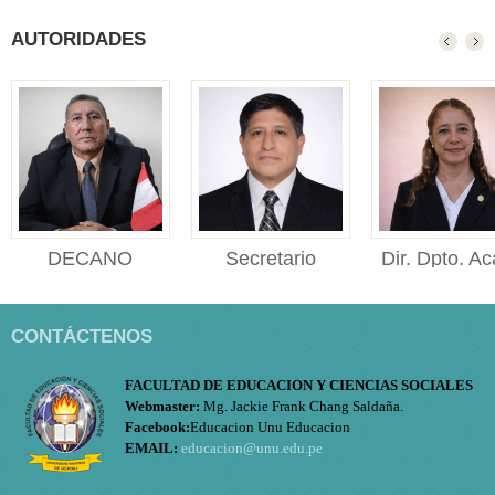
AUTORIDADES
DECANO
Secretario
Dir. Dpto. Ac
DECANO Facultad de
Académico
Educ.
Educación y Ciencias
Secretario Académico
Directora
Sociales ...
CONTÁCTENOS
Facultad de Educación y
de Departame
Cien...
Académico d
FACULTAD DE EDUCACION Y CIENCIAS SOCIALES
Educación ..
Webmaster:
Mg. Jackie Frank Chang Saldaña.
Facebook:
Educacion Unu Educacion
EMAIL:
educacion@unu.edu.pe