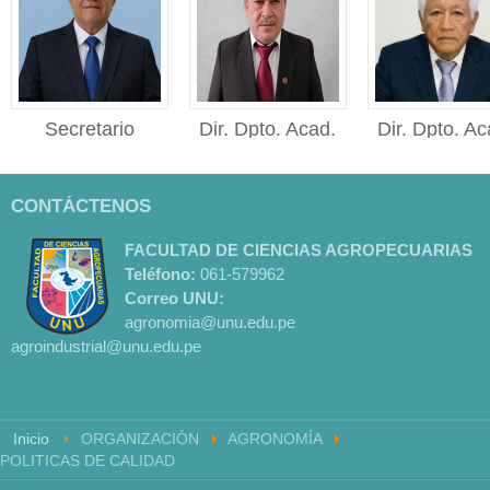
Secretario
Dir. Dpto. Acad.
Dir. Dpto. Ac
Académico
Cienc. Pecu.
Cienc. Agr
Secretario Académico
Director del
Director
CONTÁCTENOS
Facultad de Ciencias
Departamento
del Departame
Agropec...
Académico de Ciencias
Académico de Ci
FACULTAD DE CIENCIAS AGROPECUARIAS
Pe...
Ag...
Teléfono:
061
-579962
Correo UNU:
agronomia@unu.edu.pe
agroindustrial@unu.edu.pe
Inicio
ORGANIZACIÓN
AGRONOMÍA
POLITICAS DE CALIDAD