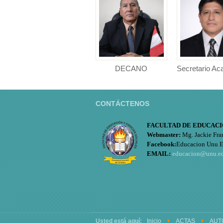
DECANO
Secretario A
DECANO Facultad de
Secretario Ac
Educación y Ciencias
Facultad de Ed
Sociales ...
Cien...
CONTÁCTENOS
FACULTAD DE EDUCACI
Webmaster:
Mg. Jackie Fra
Facebook:
Educacion Unu 
EMAIL:
educacion@unu.e
Usted está aquí:
Inicio
ACTAS
AUT