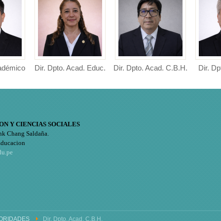
cadémico
Dir. Dpto. Acad. Educ.
Dir. Dpto. Acad. C.B.H.
Dir. Dp
adémico
Directora de Departamento
Director de Departamento
ucación y
Académico de Educación
Académico de Ciencias
Director
...
Bás...
Académic
ON Y CIENCIAS SOCIALES
nk Chang Saldaña.
Educacion
du.pe
ORIDADES
Dir. Dpto. Acad. C.B.H.