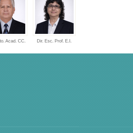
to. Acad. CC.
Dir. Esc. Prof. E.I.
Dir. Esc. Prof. E.P.
Directora de la Escuela
Directora de la Escuela
COM.
Profesional de Educación
Profesional de Educación
 de Departamento
I...
P...
o de Ciencias de
...