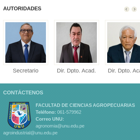
AUTORIDADES
Secretario
Dir. Dpto. Acad.
Dir. Dpto. Ac
Académico
Cienc. Pecu.
Cienc. Agr
Secretario Académico
Director del
Director
CONTÁCTENOS
Facultad de Ciencias
Departamento
del Departame
Agropec...
Académico de Ciencias
Académico de Ci
FACULTAD DE CIENCIAS AGROPECUARIAS
Pe...
Ag...
Teléfono:
061
-579962
Correo UNU:
agronomia@unu.edu.pe
agroindustrial@unu.edu.pe