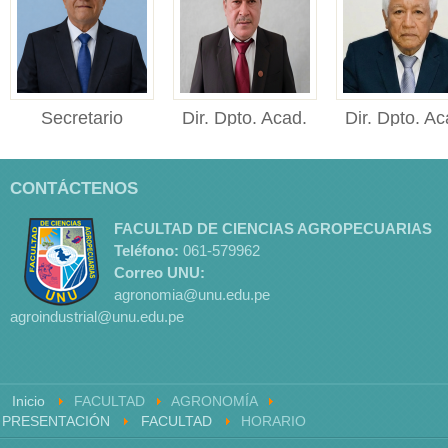
Secretario
Dir. Dpto. Acad.
Dir. Dpto. Ac
Académico
Cienc. Pecu.
Cienc. Agr
Secretario Académico
Director del
Director
CONTÁCTENOS
Facultad de Ciencias
Departamento
del Departame
Agropec...
Académico de Ciencias
Académico de Ci
FACULTAD DE CIENCIAS AGROPECUARIAS
Pe...
Ag...
Teléfono:
061
-579962
Correo UNU:
agronomia@unu.edu.pe
agroindustrial@unu.edu.pe
Inicio
FACULTAD
AGRONOMÍA
PRESENTACIÓN
FACULTAD
HORARIO