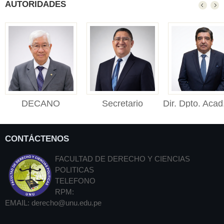
AUTORIDADES
DECANO
Secretario
Dir. Dpto. Acad
DECANO (e) Facultad
Académico
Público
de Derecho y Ciencias
Secretario Académico
Director de
Polític...
CONTÁCTENOS
Facultad de Derecho y
Departament
Cienci...
Académico de De
FACULTAD DE DERECHO Y CIENCIAS
Públ...
POLITICAS
TELEFONO
RPM:
EMAIL:
derecho@unu.edu.pe