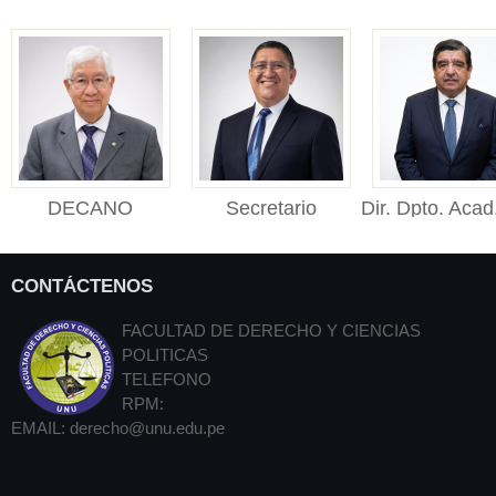
DECANO
Secretario
Dir. Dpto. Acad
DECANO (e) Facultad
Académico
Público
de Derecho y Ciencias
Secretario Académico
Director de
Polític...
CONTÁCTENOS
Facultad de Derecho y
Departament
Cienci...
Académico de De
FACULTAD DE DERECHO Y CIENCIAS
Públ...
POLITICAS
TELEFONO
RPM:
EMAIL:
derecho@unu.edu.pe