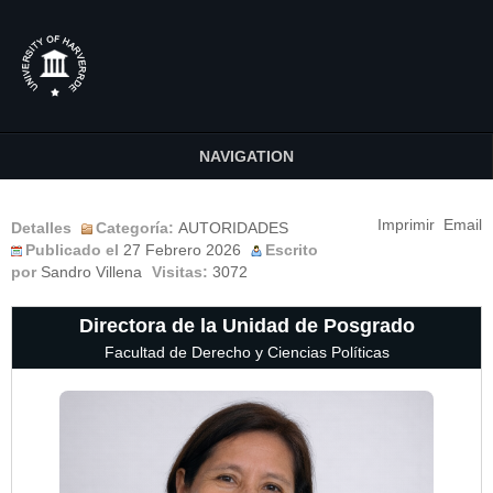
NAVIGATION
Imprimir
Email
Detalles
Categoría:
AUTORIDADES
Publicado el
27 Febrero 2026
Escrito
por
Sandro Villena
Visitas:
3072
Directora de la Unidad de Posgrado
Facultad de Derecho y Ciencias Políticas