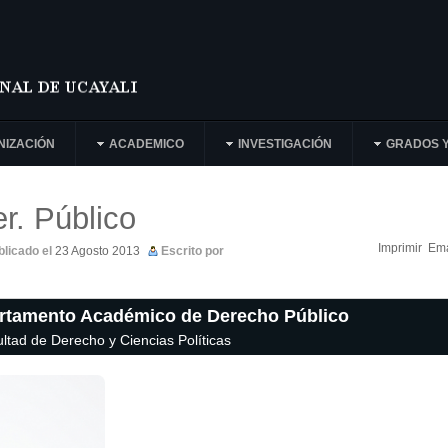
NIZACIÓN
ACADEMICO
INVESTIGACIÓN
GRADOS Y
er. Público
Imprimir
Ema
blicado el
23 Agosto 2013
Escrito por
artamento Académico de Derecho Público
ltad de Derecho y Ciencias Políticas