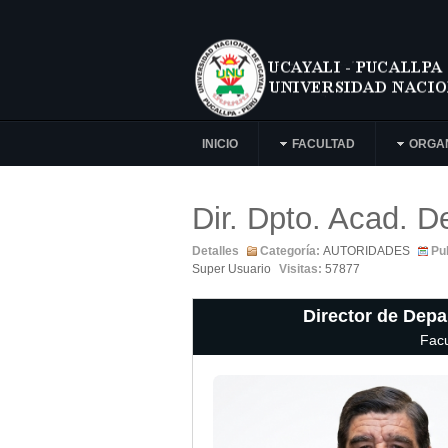
INICIO
FACULTAD
ORGA
Dir. Dpto. Acad. D
Detalles
Categoría:
AUTORIDADES
Pu
Super Usuario
Visitas:
57877
Director de Dep
Facu