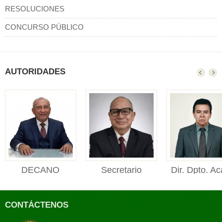
RESOLUCIONES
CONCURSO PÚBLICO
AUTORIDADES
DECANO
Secretario
Dir. Dpto. Ac
DECANO Facultad de
Académico
Manejo For
Ciencias Forestales y
Secretario Académico
Director de
Ambienta...
CONTÁCTENOS
Facultad de Ciencias
Departament
Foresta...
Académico de M