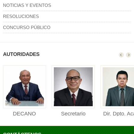
NOTICIAS Y EVENTOS
RESOLUCIONES
CONCURSO PÚBLICO
AUTORIDADES
DECANO
Secretario
Dir. Dpto. Ac
DECANO Facultad de
Académico
Manejo For
Ciencias Forestales y
Secretario Académico
Director de
Ambienta...