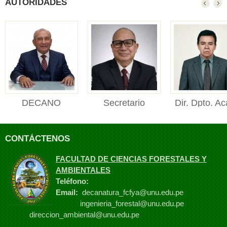
AUTORIDADES
DECANO
Secretario
Dir. Dpto. Ac
DECANO Facultad de
Académico
Manejo For
Ciencias Forestales y
Secretario Académico
Director de
Ambienta...
CONTÁCTENOS
Facultad de Ciencias
Departament
Foresta...
Académico de M
FACULTAD DE CIENCIAS FORESTALES Y
Fores...
AMBIENTALES
Teléfono:
Email:
decanatura_fcfya@unu.edu.pe
ingenieria_forestal@unu.edu.pe
direccion_ambiental@unu.edu.pe