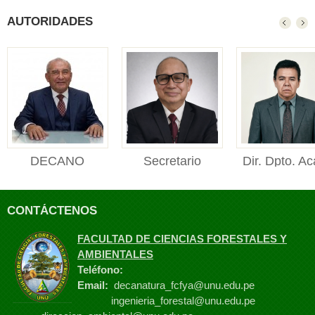
AUTORIDADES
DECANO
Secretario
Dir. Dpto. Ac
DECANO Facultad de
Académico
Manejo For
Ciencias Forestales y
Secretario Académico
Director de
Ambienta...
CONTÁCTENOS
Facultad de Ciencias
Departament
Foresta...
Académico de M
FACULTAD DE CIENCIAS FORESTALES Y
Fores...
AMBIENTALES
Teléfono:
Email:
decanatura_fcfya@unu.edu.pe
ingenieria_forestal@unu.edu.pe