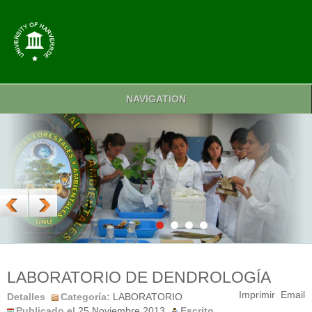
NAVIGATION
LABORATORIO DE DENDROLOGÍA
Imprimir
Email
Detalles
Categoría:
LABORATORIO
Publicado el
25 Noviembre 2013
Escrito