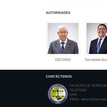
AUTORIDADES
DECANO
Secretario A
DECANO (e) Facultad de
Secretario Ac
Derecho y Ciencias
Facultad de D
Polític...
Cienci..
CONTÁCTENOS
FACULTAD DE DERECHO 
TELEFONO
RPM:
EMAIL:
derecho@unu.edu