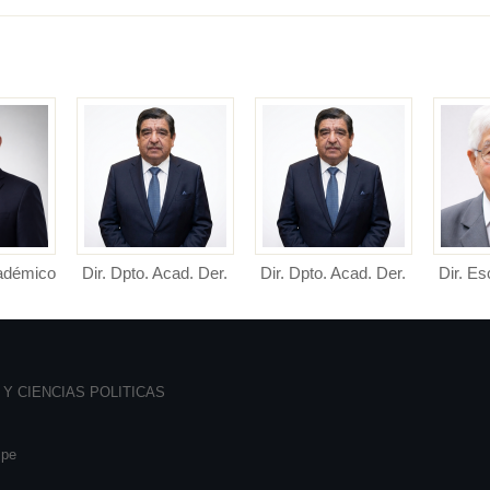
cadémico
Dir. Dpto. Acad. Der.
Dir. Dpto. Acad. Der.
Dir. Es
adémico
Público
Privado
erecho y
Director de Departamento
Director de Departamento
Direct
.
Académico de Derecho
Académico de Derecho
Profesio
Públ...
Priv...
Y CIENCIAS POLITICAS
.pe