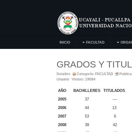
INICIO
FACULTAD
ORGA
GRADOS Y TITU
Detalles
Categoría:
FACULTAD
Publica
Usuario
Visitas:
19084
AÑO
BACHILLERES
TITULADOS
2005
37
----
2006
44
13
2007
53
6
2008
39
42