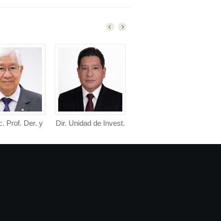
c. Prof. Der. y
Dir. Unidad de Invest.
Dir. Unidad de Posgr.
Director de Unidad de
Directora de la Unidad de
CC. PP.
Investigación Facultad de
Posgrado Facultad de De...
or de Escuela
D...
nal de Derecho y
Cienc...