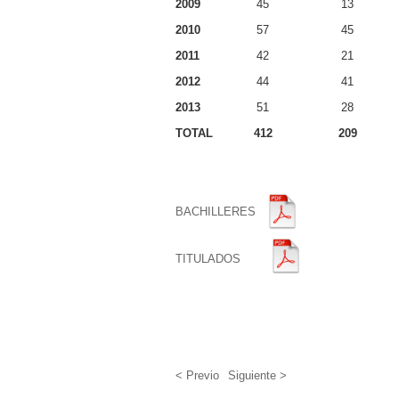
2009
45
13
2010
57
45
2011
42
21
2012
44
41
2013
51
28
TOTAL
412
209
BACHILLERES
TITULADOS
< Previo
Siguiente >