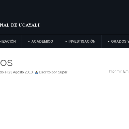
NIZACIÓN
ACADEMICO
INVESTIGACIÓN
GRADOS Y
LOS
Imprimir
Ema
do el
23 Agosto 2013
Escrito por
Super