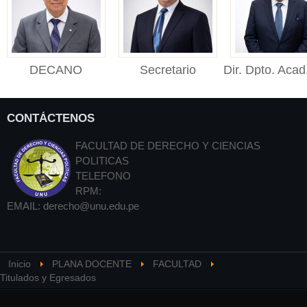
DECANO
Secretario
Dir. Dpto. Acad
DECANO (e) Facultad
Académico
Público
de Derecho y Ciencias
Secretario Académico
Director de
Polític...
CONTÁCTENOS
Facultad de Derecho y
Departament
Cienci...
Académico de De
FACULTAD DE DERECHO Y CIENCIAS
Públ...
POLITICAS
TELEFONO
RPM:
EMAIL:
derecho@unu.edu.pe
Inicio
PLANA DOCENTE
FACULTAD
Titulados y Egresados