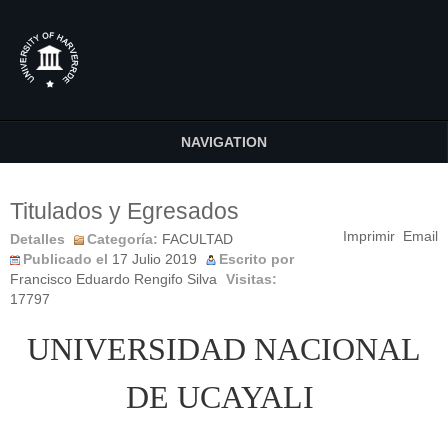
NAVIGATION
Titulados y Egresados
Imprimir
Email
Detalles
Categoría:
FACULTAD
Publicado el
17 Julio 2019
Escrito por
Francisco Eduardo Rengifo Silva
Visitas:
17797
UNIVERSIDAD NACIONAL
DE UCAYALI