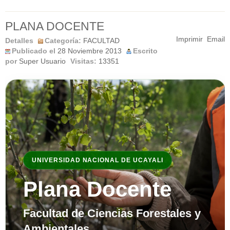
PLANA DOCENTE
Imprimir
Email
Detalles
Categoría:
FACULTAD
Publicado el
28 Noviembre 2013
Escrito
por
Super Usuario
Visitas:
13351
UNIVERSIDAD NACIONAL DE UCAYALI
Plana Docente
Facultad de Ciencias Forestales y
Ambientales