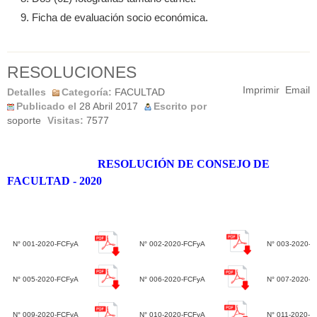
Ficha de evaluación socio económica.
RESOLUCIONES
Imprimir
Email
Detalles
Categoría:
FACULTAD
Publicado el
28 Abril 2017
Escrito por
soporte
Visitas:
7577
RESOLUCIÓN DE CONSEJO DE
FACULTAD - 2020
N° 001-2020-FCFyA
N° 002-2020-FCFyA
N° 003-2020-
N° 005-2020-FCFyA
N° 006-2020-FCFyA
N° 007-2020-F
N° 009-2020-FCFyA
N° 010-2020-FCFyA
N° 011-2020-F