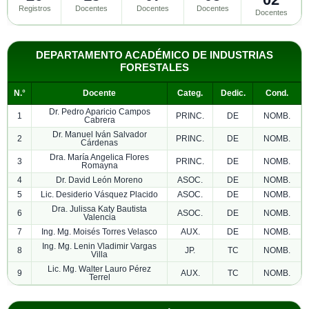
Registros
Docentes
Docentes
Docentes
Docentes
DEPARTAMENTO ACADÉMICO DE INDUSTRIAS
FORESTALES
N.°
Docente
Categ.
Dedic.
Cond.
Dr. Pedro Aparicio Campos
1
PRINC.
DE
NOMB.
Cabrera
Dr. Manuel Iván Salvador
2
PRINC.
DE
NOMB.
Cárdenas
Dra. María Angelica Flores
3
PRINC.
DE
NOMB.
Romayna
4
Dr. David León Moreno
ASOC.
DE
NOMB.
5
Lic. Desiderio Vásquez Placido
ASOC.
DE
NOMB.
Dra. Julissa Katy Bautista
6
ASOC.
DE
NOMB.
Valencia
7
Ing. Mg. Moisés Torres Velasco
AUX.
DE
NOMB.
Ing. Mg. Lenin Vladimir Vargas
8
JP.
TC
NOMB.
Villa
Lic. Mg. Walter Lauro Pérez
9
AUX.
TC
NOMB.
Terrel