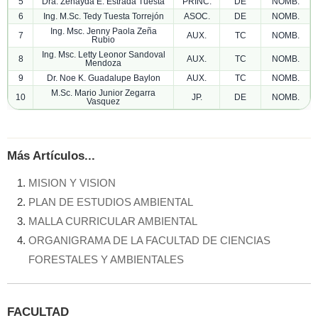
5
Dra. Zenayda E. Estrada Tuesta
PRINC.
DE
NOMB.
6
Ing. M.Sc. Tedy Tuesta Torrejón
ASOC.
DE
NOMB.
Ing. Msc. Jenny Paola Zeña
7
AUX.
TC
NOMB.
Rubio
Ing. Msc. Letty Leonor Sandoval
8
AUX.
TC
NOMB.
Mendoza
9
Dr. Noe K. Guadalupe Baylon
AUX.
TC
NOMB.
M.Sc. Mario Junior Zegarra
10
JP.
DE
NOMB.
Vasquez
Más Artículos...
MISION Y VISION
PLAN DE ESTUDIOS AMBIENTAL
MALLA CURRICULAR AMBIENTAL
ORGANIGRAMA DE LA FACULTAD DE CIENCIAS
FORESTALES Y AMBIENTALES
FACULTAD