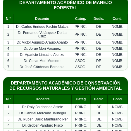
DEPARTAMENTO ACADÉMICO DE MANEJO
FORESTAL
N.°
Docente
Categ.
Dedic.
Cond.
1
Dr. Carlos Enrique Fachin Mattos
PRINC.
DE
NOMB.
Dr. Fernando Velásquez De La
2
PRINC.
DE
NOMB.
Cruz
3
Dr. Víctor Augusto Araujo Abanto
PRINC.
DE
NOMB.
4
Dr. Jorge Mori Vásquez
PRINC.
DE
NOMB.
5
Dr. Aparicio Limache Alonzo
PRINC.
DE
NOMB.
6
Dr. Cesar Mori Montero
ASOC.
DE
NOMB.
7
Dr. José Cárdenas Bernaola
ASOC.
DE
NOMB.
DEPARTAMENTO ACADÉMICO DE CONSERVACIÓN
DE RECURSOS NATURALES Y GESTIÓN AMBIENTAL
N.°
Docente
Categ.
Dedic.
Cond.
1
Dr. Roly Baldoceda Astete
PRINC.
DE
NOMB.
2
Dr. Gabriel Mercado Jauregui
PRINC.
DE
NOMB.
3
Dr. Ruben Dario Manturano Per
PRINC.
DE
NOMB.
4
Dr. Grober Panduro Pisco
PRINC.
DE
NOMB.