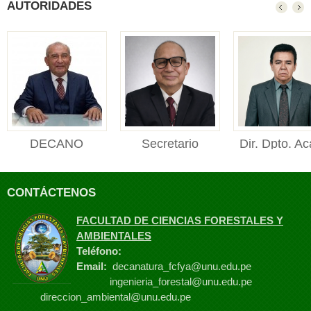
AUTORIDADES
DECANO
Secretario
Dir. Dpto. Ac
DECANO Facultad de
Académico
Manejo For
Ciencias Forestales y
Secretario Académico
Director de
Ambienta...
CONTÁCTENOS
Facultad de Ciencias
Departament
Foresta...
Académico de M
FACULTAD DE CIENCIAS FORESTALES Y
Fores...
AMBIENTALES
Teléfono:
Email:
decanatura_fcfya@unu.edu.pe
ingenieria_forestal@unu.edu.pe
direccion_ambiental@unu.edu.pe