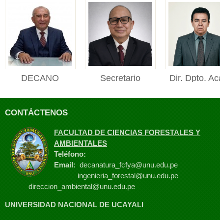
DECANO
Secretario
Dir. Dpto. Ac
DECANO Facultad de
Académico
Manejo For
Ciencias Forestales y
Secretario Académico
Director de
Ambienta...
CONTÁCTENOS
Facultad de Ciencias
Departament
Foresta...
Académico de M
FACULTAD DE CIENCIAS FORESTALES Y
Fores...
AMBIENTALES
Teléfono:
Email:
decanatura_fcfya@unu.edu.pe
ingenieria_forestal@unu.edu.pe
direccion_ambiental@unu.edu.pe
UNIVERSIDAD NACIONAL DE UCAYALI