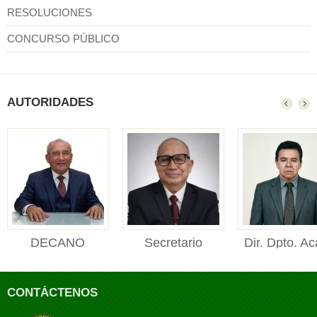
RESOLUCIONES
CONCURSO PÚBLICO
AUTORIDADES
DECANO
Secretario
Dir. Dpto. Ac
DECANO Facultad de
Académico
Manejo For
Ciencias Forestales y
Secretario Académico
Director de
Ambienta...
CONTÁCTENOS
Facultad de Ciencias
Departament
Foresta...
Académico de M