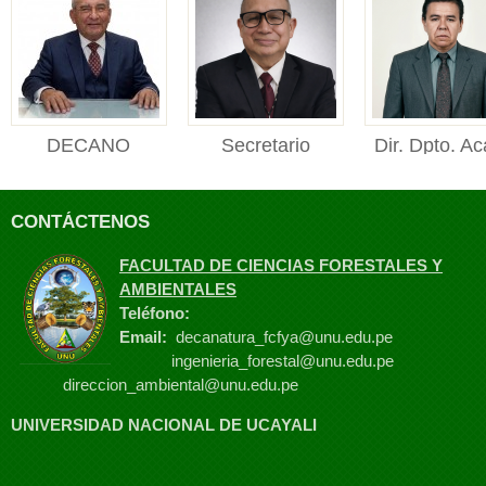
DECANO
Secretario
Dir. Dpto. Ac
DECANO Facultad de
Académico
Manejo For
Ciencias Forestales y
Secretario Académico
Director de
Ambienta...
CONTÁCTENOS
Facultad de Ciencias
Departament
Foresta...
Académico de M
FACULTAD DE CIENCIAS FORESTALES Y
Fores...
AMBIENTALES
Teléfono:
Email:
decanatura_fcfya@unu.edu.pe
ingenieria_forestal@unu.edu.pe
direccion_ambiental@unu.edu.pe
UNIVERSIDAD NACIONAL DE UCAYALI