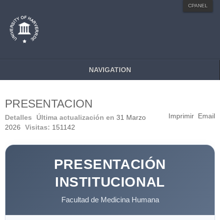
MENU STYLE
CPANEL
Mega
Css
Dropline
Split
NAVIGATION
PRESENTACION
Imprimir
Email
Detalles
Última actualización en
31 Marzo
2026
Visitas:
151142
PRESENTACIÓN
INSTITUCIONAL
Facultad de Medicina Humana