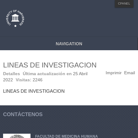
MENU STYLE
CPANEL
Mega
Css
Dropline
Split
NAVIGATION
LINEAS DE INVESTIGACION
Imprimir
Email
Detalles
Última actualización en
25 Abril
2022
Visitas:
2246
LINEAS DE INVESTIGACION
CONTÁCTENOS
FACULTAD DE MEDICINA HUMANA