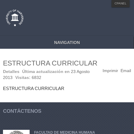
MENU STYLE
CPANEL
Mega
Css
Dropline
Split
NAVIGATION
ESTRUCTURA CURRICULAR
Imprimir
Email
Detalles
Última actualización en
23 Agosto
2013
Visitas:
6832
ESTRUCTURA CURRICULAR
CONTÁCTENOS
FACULTAD DE MEDICINA HUMANA