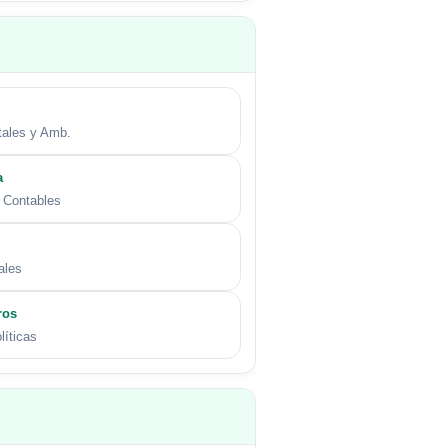
tales y Amb.
a
 Contables
ales
ros
líticas