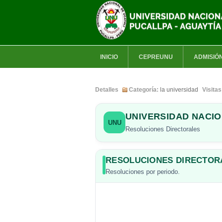
INICIO
CEPREUNU
ADMISIÓ
Detalles
Categoría:
la universidad
Visita
UNIVERSIDAD NACIO
UNU
Resoluciones Directorales
RESOLUCIONES DIRECTOR
Resoluciones por periodo.