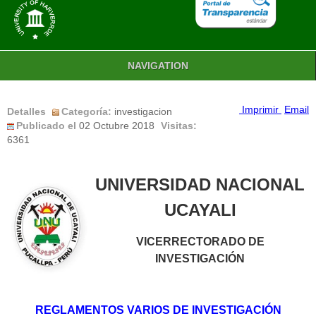
NAVIGATION
Imprimir
Email
Detalles
Categoría:
investigacion
Publicado el
02 Octubre 2018
Visitas:
6361
UNIVERSIDAD NACIONAL
UCAYALI
VICERRECTORADO DE
INVESTIGACIÓN
REGLAMENTOS VARIOS DE INVESTIGACIÓN